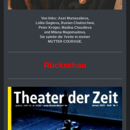
Von links: Aset Murtasalieva,
Lolita Gagieva, Ruslan
Chakischew,
Peter Krüger, Madina Chazdieva
und Milana Magomadova.
Sie spielte die Yvette in meiner
MUTTER COURAGE.
Rückschau