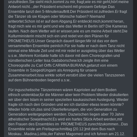
unzufrieden.Sie sieht mich,kommt zu mir, fragt,wie es mir geht,hört meine
Antwort nicht...,der Präsident erscheint mit grossem Gefolge.Das
Ensemble tanzt den 5-Minutenauftritt.Der Präsident ist zufrieden.Er fragt
die Tänzer ob sie Klagen oder Wünsche haben? Niemand
antwortet.Schon ist er auf dem Abgang.Er entdeckt mich,kommt heran,
fragt mich wie es mir geht und wie das Wetter in Berlin ist? Die Kameras
laufen. Nach dem Wetter will er wissen,wie es um meine Arbeit steht.Die
Kulturministerin mischt sich ein und redet von den Plänen für
PROMETHEUS.Unser Gespräch dauert länger.Mir ist das vor dem
versammelten Ensemble peinlich.Für sie hatte er nach dem Tanz nicht
einmal eine Minute Zeit und mit mir redet er ausgiebig über das Wetter
u.s.w...Mehrere Kontakte hatte ich davor mit dem Choreografen und
künstlerischen Leiter Issa Gadaborschew.Ich zeigte ihm eine
Choreografie zu Carl Orffs CARMINA BURANA,getanzt von einem
Ensemble in Szeged/Ungarn als Anregung für unsere
Zusammenarbeit.Issa wirkte sofort verstört über die vielen Tanzszenen
auf dem Bühnenboden liegend u.s.w..
Für inguschetische Tänzerinnen wären Kapriolen auf dem Boden
ethisch undenkbar,für die Männer aber kein Problem.Wieder diskutierten
wir über den Islam in seiner speziellen kaukasischen Auslegung. Wieder
fragte ich nach den Gründen und wo ich darüber etwas lesen könnte?
Wieder hörte ich,das sind Überlieferungen, die von Generation zu
Generation weitergegeben werden. Dazwischen liegen aber 70 Jahre
atheistischer Sowjetmacht.Es wird ein hartes Stück Arbeit werden,mit
den Frauen des Ensembles im PROMETHEUS zurechtzukommen...Das
Ensemble reiste am Freitagnachmittag [20.12.]mit dem Bus nach
Moskau...Madina,Lolita,der Fahrer Magomed und ich fuhren am 21.12.