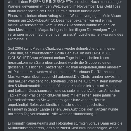
wird mit dem ENSEMBLE INGUSCHETIA entstehen.Nach monatelanger
Warterei gewannen wir den Wettbewerb im Novvember. Das Geld floss
dann immer noch nicht.Das Kulturministerium musste dem
Finanzministerium einen Antrag stellen.Wochen vergingen. Mein Visum
begann am 15.Oktober.Am 10.Dezember bekamen wir erst einmal
meine Reisekosten frei.Vom 16.bis 23.Dezember konnte ich endlich
über Moskau nach Magas in Inguschetien fliegen.Die wenigen Tage
vergingen mit dem Schreiben der russisch/inguschetischen Fassung des
Prometheus.
Seit 2004 steht Madina Chadziewa wieder dolmetschend an meiner
Seite und, selbstverständlich, Lolita Gagieva. An das ENSEMBLE
INGUSCHETIA war während meiner Tage in Inguschetien kaum
heranzukommen.Ganz überraschend wurde die Gruppe zu einem
grossen allrussischen Konzert nach Moskau eingeladen,unter anderem
mit Putin und Medwedew als prominente Zuschauer.Die Tänzer und
Musiker waren überhaupt nicht aufgeregt.Die Chefs rannten nervös hin
und her.Der Präsident Inguschetiens und seine Kulturministerin nahmen
den 5-Minutenauftritt ab und prüften die Kostüme.Ich sass mit Madina
und Lolita im Zuschauerraum und schaute mir den Auftritt an.Am ersten
Tag kam der Präsident nicht.Putin hielt im Fernsehen seine jährliche
Pressekonferenz ab.Sie wurde erst ganz kurz vor dem Termin
angekündigt. Selbstverständlich musste sie der inguschetische
Präsident in ganzer Länge sehen. Sein Auftritt bei den Tänzern wurde
um einen Tag verschoben...Alle warteten stundenlang..."
Er kommt!" Kamerateams und Fotografen stürmten voraus.Dann eilte die
Kulturministerin herein,liess sich zuerst Kostümmunster zeigen, wirkte