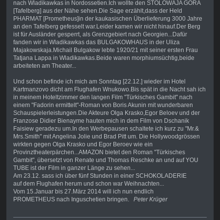
nach Wladikawkas in Nordossetien.Ich wollte den STOLOWAJA GORA
[Tafelberg] aus der Nähe sehen.Die Sage erzählt,dass der Held
PHARMAT [Prometheus]in der kaukasischen Überlieferung 3000 Jahre
an den Tafelberg gefesselt war.Leider kamen wir nicht hinauf.Der Berg
ist für Ausländer gesperrt, als Grenzgebiert nach Georgien...Dafür
fanden wir in Wladikawkas das BULGAKOWHAUS in der Uliza
Majakowskaja.Michail Bulgakow lebte 1920/21 mit seiner ersten Frau
Tatjana Lappa in Wladikawkas.Beide waren morphiumsüchtig,beide
arbeiteten am Theater...
Und schon befinde ich mich am Sonntag [22.12.] wieder im Hotel
Kartmanzovo dicht am Flughafen Wnukowo.Bis spät in die Nacht sah ich
in meinem Hoteltzimmer den langen Film "Türkisches Gambit" nach
einem "Fadorin ermittelt"-Roman von Boris Akunin mit wunderbaren
Schauspielerleistungen.Die Akteure Olga Krasko,Egor Beloev und der
Franzose Didier Bienayme hauten mich in dem Film von Dschanik
Faisiew geradezu um.In den Werbepausen schaltete ich kurz zu "Mr.&
Mrs.Smith" mit Angelina Jolie und Brad Pitt um. Die Hollywoodgrössen
wirkten gegen Olga Krasko und Egor Beroev wie ein
Provinztheaterpärchen...AMAZON bietet den Roman "Türkisches
Gambit", übersetzt von Renate und Thomas Reschke an und auf YOU
TUBE ist der Film in ganzer Länge zu sehen...
Am 23.12. sass ich über fünf Stunden in einer SCHOKOLADERIE
auf dem Flughafen herum und schon war Weihnachten...
Vom 15.Januar bis 27.März 2014 will ich nun endlich
PROMETHEUS nach Inguschetien bringen.
Peter Krüger