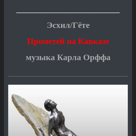
_________________
Эсхил/Гёте
Прометей на Кавказе
музыка Карла Орффа